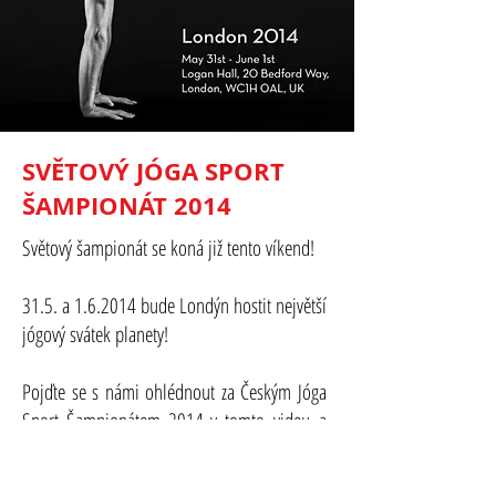
SVĚTOVÝ JÓGA SPORT
ŠAMPIONÁT 2014
Světový šampionát se koná již tento víkend!
31.5. a 1.6.2014 bude Londýn hostit největší
jógový svátek planety!
Pojďte se s námi ohlédnout za Českým Jóga
Sport Šampionátem 2014 v tomto
videu
a
držme palce našim Šampionům!!!